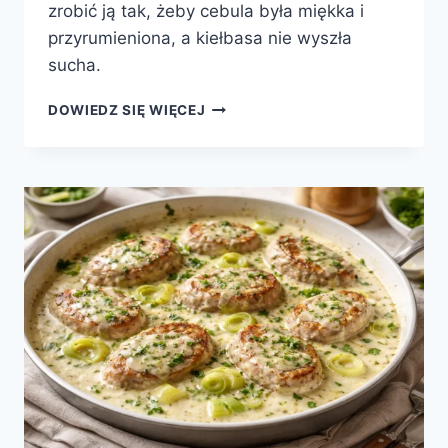
zrobić ją tak, żeby cebula była miękka i
przyrumieniona, a kiełbasa nie wyszła
sucha.
BIAŁA
DOWIEDZ SIĘ WIĘCEJ
KIEŁBASA
PIECZONA
Z
CEBULĄ
–
SOCZYSTA
I
PEŁNA
SMAKU