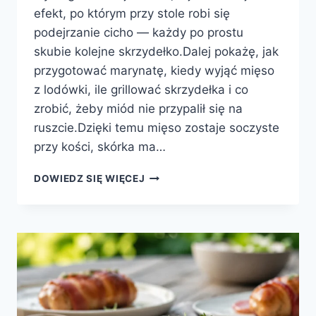
efekt, po którym przy stole robi się
podejrzanie cicho — każdy po prostu
skubie kolejne skrzydełko.Dalej pokażę, jak
przygotować marynatę, kiedy wyjąć mięso
z lodówki, ile grillować skrzydełka i co
zrobić, żeby miód nie przypalił się na
ruszcie.Dzięki temu mięso zostaje soczyste
przy kości, skórka ma…
SKRZYDEŁKA
DOWIEDZ SIĘ WIĘCEJ
Z
GRILLA
W
MIODOWEJ
MARYNACIE