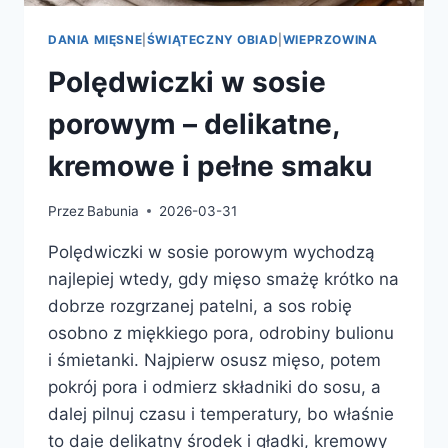
DANIA MIĘSNE
|
ŚWIĄTECZNY OBIAD
|
WIEPRZOWINA
Polędwiczki w sosie
porowym – delikatne,
kremowe i pełne smaku
Przez
Babunia
2026-03-31
Polędwiczki w sosie porowym wychodzą
najlepiej wtedy, gdy mięso smażę krótko na
dobrze rozgrzanej patelni, a sos robię
osobno z miękkiego pora, odrobiny bulionu
i śmietanki. Najpierw osusz mięso, potem
pokrój pora i odmierz składniki do sosu, a
dalej pilnuj czasu i temperatury, bo właśnie
to daje delikatny środek i gładki, kremowy