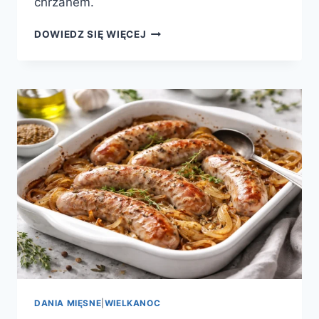
chrzanem.
DOMOWY
DOWIEDZ SIĘ WIĘCEJ
PASZTET
NA
WIELKANOC
Z
ĆWIKŁĄ
I
CHRZANEM
DANIA MIĘSNE
|
WIELKANOC