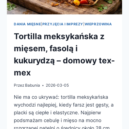
DANIA MIĘSNE
|
PRZYJĘCIA I IMPREZY
|
WIEPRZOWINA
Tortilla meksykańska z
mięsem, fasolą i
kukurydzą – domowy tex-
mex
Przez
Babunia
2026-03-05
Nie ma co ukrywać: tortilla meksykańska
wychodzi najlepiej, kiedy farsz jest gęsty, a
placki są ciepłe i elastyczne. Najpierw
podsmażam cebulę i mięso na mocno
rozgrzanej patelni o średnicy około 28 cm,