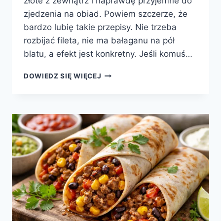
złote z zewnątrz i naprawdę przyjemne do
zjedzenia na obiad. Powiem szczerze, że
bardzo lubię takie przepisy. Nie trzeba
rozbijać fileta, nie ma bałaganu na pół
blatu, a efekt jest konkretny. Jeśli komuś…
SIEKANE
DOWIEDZ SIĘ WIĘCEJ
KOTLETY
Z
KURCZAKA,
KTÓRE
ZAWSZE
WYCHODZĄ
SOCZYSTE