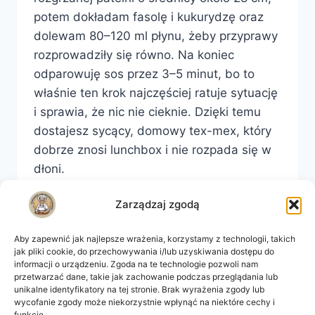
potem dokładam fasolę i kukurydzę oraz
dolewam 80–120 ml płynu, żeby przyprawy
rozprowadziły się równo. Na koniec
odparowuję sos przez 3–5 minut, bo to
właśnie ten krok najczęściej ratuje sytuację
i sprawia, że nic nie cieknie. Dzięki temu
dostajesz sycący, domowy tex-mex, który
dobrze znosi lunchbox i nie rozpada się w
dłoni.
TORTILLA
DOWIEDZ SIĘ WIĘCEJ
Zarządzaj zgodą
MEKSYKAŃSKA
Z
Aby zapewnić jak najlepsze wrażenia, korzystamy z technologii, takich
MIĘSEM,
jak pliki cookie, do przechowywania i/lub uzyskiwania dostępu do
FASOLĄ
Nawigacja
informacji o urządzeniu. Zgoda na te technologie pozwoli nam
Następna
1
2
3
…
21
I
przetwarzać dane, takie jak zachowanie podczas przeglądania lub
KUKURYDZĄ
unikalne identyfikatory na tej stronie. Brak wyrażenia zgody lub
strony
strona
–
wycofanie zgody może niekorzystnie wpłynąć na niektóre cechy i
funkcje.