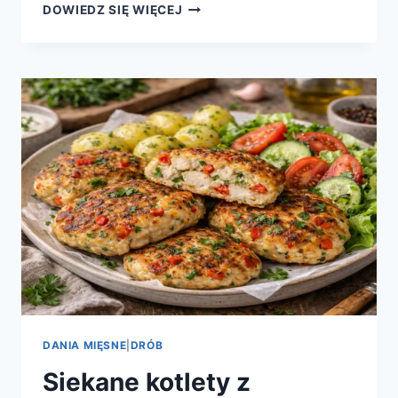
RAGU
DOWIEDZ SIĘ WIĘCEJ
Z
DUSZONEJ
WOŁOWINY
–
PRZEPIS
NA
MIĘKKIE
I
SOCZYSTE
MIĘSO
DANIA MIĘSNE
|
DRÓB
Siekane kotlety z