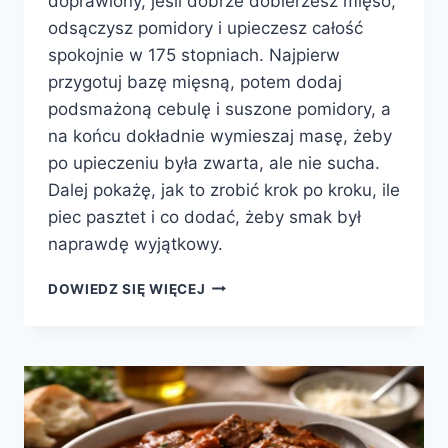
doprawiony, jeśli dobrze dobierzesz mięso,
odsączysz pomidory i upieczesz całość
spokojnie w 175 stopniach. Najpierw
przygotuj bazę mięsną, potem dodaj
podsmażoną cebulę i suszone pomidory, a
na końcu dokładnie wymieszaj masę, żeby
po upieczeniu była zwarta, ale nie sucha.
Dalej pokażę, jak to zrobić krok po kroku, ile
piec pasztet i co dodać, żeby smak był
naprawdę wyjątkowy.
DOMOWY
DOWIEDZ SIĘ WIĘCEJ
PASZTET
Z
SUSZONYMI
POMIDORAMI
–
PROSTY
PRZEPIS