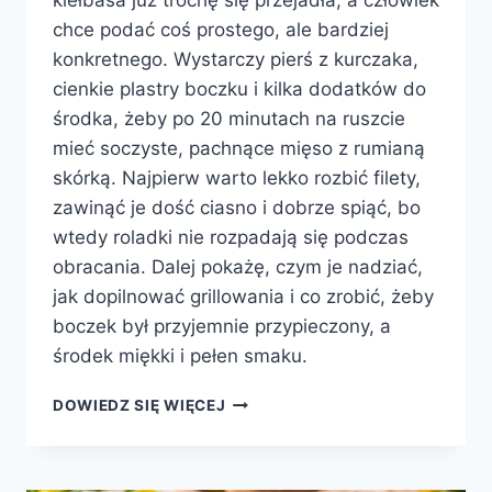
kiełbasa już trochę się przejadła, a człowiek
chce podać coś prostego, ale bardziej
konkretnego. Wystarczy pierś z kurczaka,
cienkie plastry boczku i kilka dodatków do
środka, żeby po 20 minutach na ruszcie
mieć soczyste, pachnące mięso z rumianą
skórką. Najpierw warto lekko rozbić filety,
zawinąć je dość ciasno i dobrze spiąć, bo
wtedy roladki nie rozpadają się podczas
obracania. Dalej pokażę, czym je nadziać,
jak dopilnować grillowania i co zrobić, żeby
boczek był przyjemnie przypieczony, a
środek miękki i pełen smaku.
GRILLOWANE
DOWIEDZ SIĘ WIĘCEJ
ROLADKI
Z
BOCZKIEM