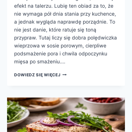
efekt na talerzu. Lubię ten obiad za to, że
nie wymaga pół dnia stania przy kuchence,
a jednak wygląda naprawdę porządnie. To
nie jest danie, które ratuje się toną
przypraw. Tutaj liczy się dobra polędwiczka
wieprzowa w sosie porowym, cierpliwe
podsmażenie pora i chwila odpoczynku
mięsa po smażeniu….
POLĘDWICZKI
DOWIEDZ SIĘ WIĘCEJ
W
SOSIE
POROWYM
–
DELIKATNE,
KREMOWE
I
PEŁNE
SMAKU