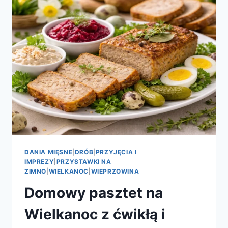
–
ZNIKAJĄ
Z
TALERZA
JAKO
PIERWSZE
DANIA MIĘSNE
|
DRÓB
|
PRZYJĘCIA I
IMPREZY
|
PRZYSTAWKI NA
ZIMNO
|
WIELKANOC
|
WIEPRZOWINA
Domowy pasztet na
Wielkanoc z ćwikłą i